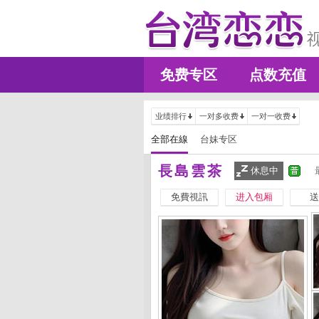
免费专区
点数充值
业绩排行
一对多收费
一对一收费
全部在線
台妹专区
長島雲茶
休息中
免費視訊
进入包厢
送