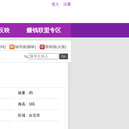
登入
注册
反映
赚钱联盟专区
纯)
辅导级(暧昧)
限制级(火辣)
体重 : 45
身高 : 165
区域 : 台北市