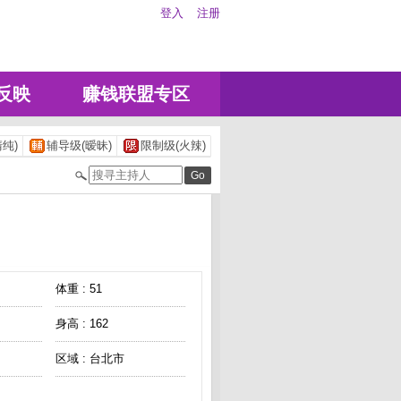
登入
注册
反映
赚钱联盟专区
纯)
辅导级(暧昧)
限制级(火辣)
体重 : 51
身高 : 162
区域 : 台北市