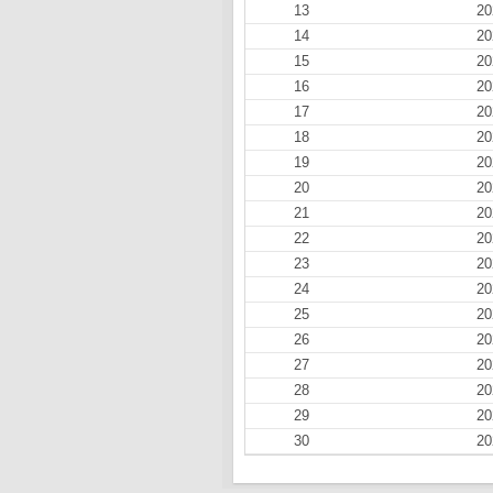
13
20
14
20
15
20
16
20
17
20
18
20
19
20
20
20
21
20
22
20
23
20
24
20
25
20
26
20
27
20
28
20
29
20
30
20