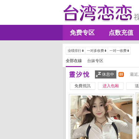
免费专区
点数充值
业绩排行
一对多收费
一对一收费
全部在線
台妹专区
靈汐悅
休息中
最近
免費視訊
进入包厢
送